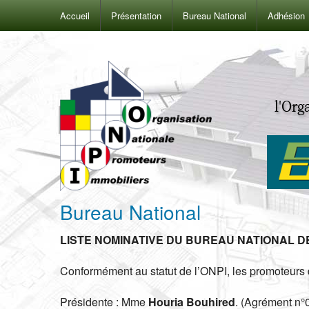
Accueil
Présentation
Bureau National
Adhésion
Bureau National
LISTE
NOMINATIVE
DU
BUREAU
NATIONAL
DE
Conformément au statut de l’ONPI, les promoteurs d
Présidente : Mme
Houria Bouhired
. (Agrément n