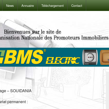
News
Annuaire
Téléchargement
Contact
tage –
SOUIDANIA
ariat permanent :