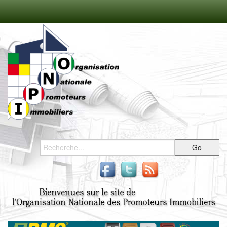
Accueil
Présentation
Bureau National
Adhésion
News
Annuaire
Téléchargement
Contact